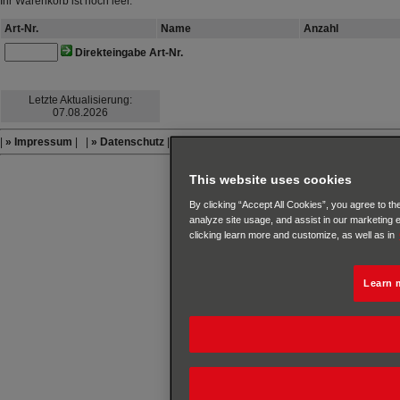
Ihr Warenkorb ist noch leer.
Art-Nr.
Name
Anzahl
Direkteingabe Art-Nr.
Letzte Aktualisierung:
07.08.2026
|
» Impressum
| |
» Datenschutz
| |
» Cookies
| |
Cookie Preferences
|
This website uses cookies
By clicking “Accept All Cookies”, you agree to th
analyze site usage, and assist in our marketing e
clicking learn more and customize, as well as in
Learn 